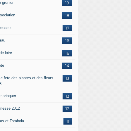
 grenier
19
ssociation
18
messe
17
eau
16
de loire
16
ote
14
e fete des plantes et des fleurs
13
3
mariaquer
13
messe 2012
12
as et Tombola
11