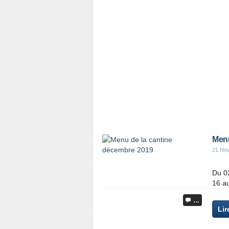
Menu
21 No
Du 0
16 a
…
Lir