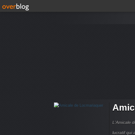
Amic
L'Amicale d
lucratif qui