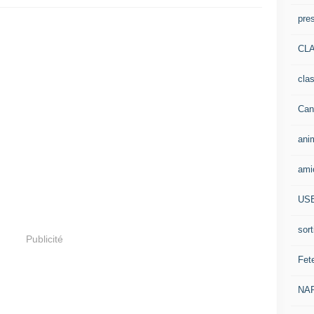
pre
CLA
cla
Can
ani
ami
US
sort
Publicité
Fet
NA