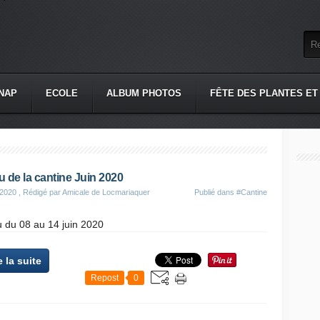
NAP
ECOLE
ALBUM PHOTOS
FÊTE DES PLANTES ET
 de la cantine Juin 2020
 2020
, Rédigé par Amicale de Locmariaquer
Publié dans
#Cantine
 du 08 au 14 juin 2020
e la suite
Repost
0