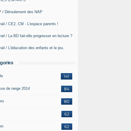
 / Déroulement des NAP
vail / CE2, CM - L'espace parents !
ail / La BD fait-elle progresser en lecture ?
ail / L'éducation des enfants et le jeu.
gories
le
141
sse de neige 2014
84
ers
80
62
um
62