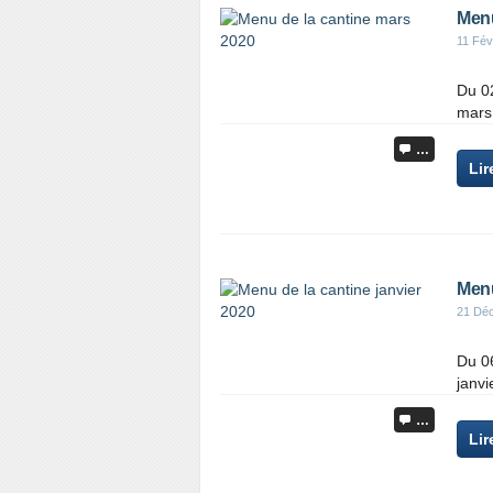
Menu
11 Fév
Du 0
mars
…
Lir
Menu
21 Dé
Du 0
janvi
…
Lir