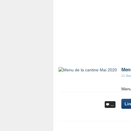
Menu
21 Mai
Menu
Lir
…