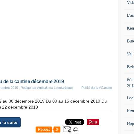
Vide
L'a
Ker
Bur
Val 
Bel
6èm
 de la cantine décembre 2019
201
vembre 2019
, Rédigé par Amicale de Locmariaquer
Publié dans
#Cantine
Loc
2 au 08 décembre 2019 Du 09 au 15 décembre 2019 Du
u 22 décembre 2019
Ker
e la suite
Rep
Repost
0