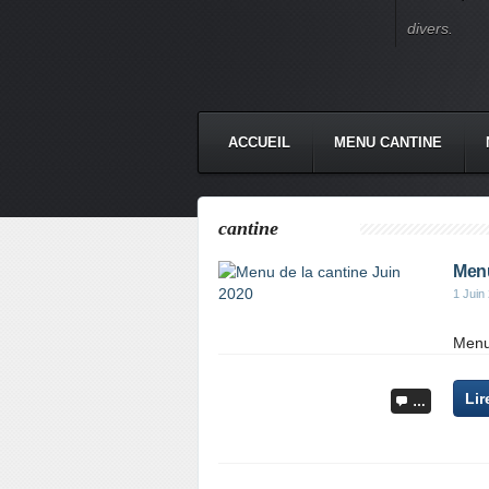
divers.
ACCUEIL
MENU CANTINE
cantine
Menu
1 Juin
Menu
Lir
…