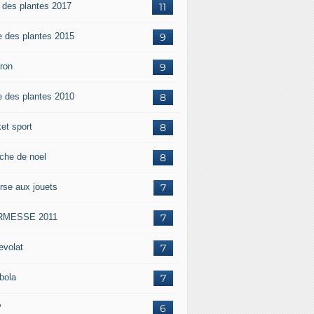
e des plantes 2017
11
e des plantes 2015
9
iron
9
e des plantes 2010
8
et sport
8
che de noel
8
rse aux jouets
7
RMESSE 2011
7
evolat
7
bola
7
P
6