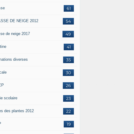
sse
61
SSE DE NEIGE 2012
54
sse de neige 2017
49
tine
41
mations diverses
35
cale
30
EP
26
ie scolaire
23
es des plantes 2012
22
P
19