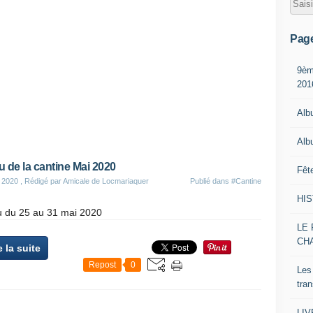
Pag
9èm
201
Alb
Alb
 de la cantine Mai 2020
Fêt
 2020
, Rédigé par Amicale de Locmariaquer
Publié dans
#Cantine
HI
 du 25 au 31 mai 2020
LE 
CH
e la suite
Repost
0
Les
tra
LI