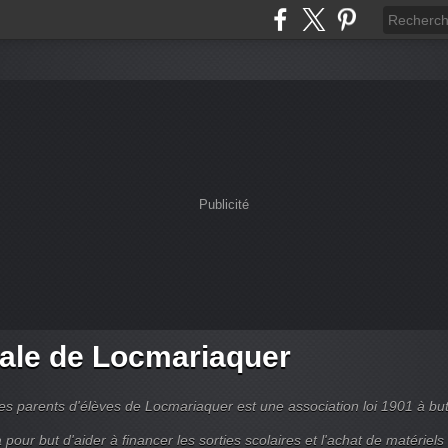
Publicité
ale de Locmariaquer
es parents d'élèves de Locmariaquer est une association loi 1901 à bu
 a pour but d'aider à financer les sorties scolaires et l'achat de matériels