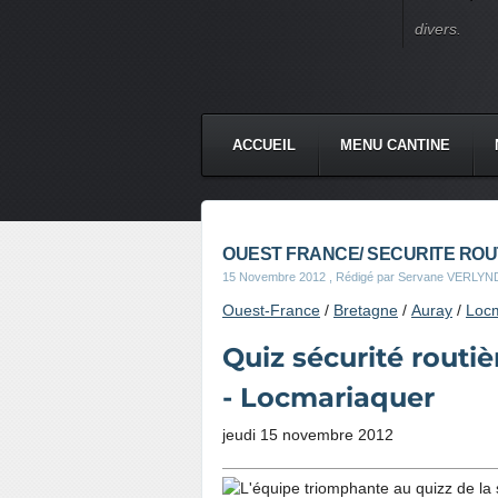
divers.
ACCUEIL
MENU CANTINE
OUEST FRANCE/ SECURITE ROUT
15 Novembre 2012
, Rédigé par Servane VERLYN
Ouest-France
/
Bretagne
/
Auray
/
Loc
Quiz sécurité rout
- Locmariaquer
jeudi 15 novembre 2012