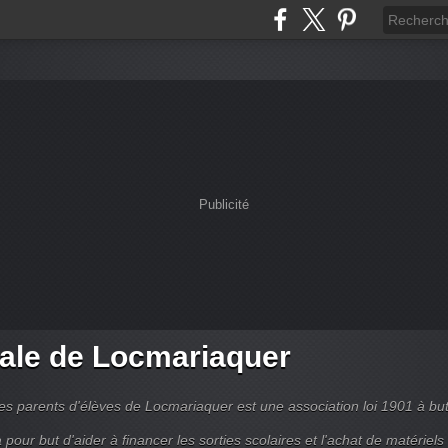
Publicité
ale de Locmariaquer
es parents d'élèves de Locmariaquer est une association loi 1901 à bu
 a pour but d'aider à financer les sorties scolaires et l'achat de matériels