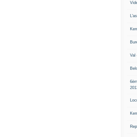
Vide
L'a
Ker
Bur
Val 
Bel
6èm
201
Loc
Ker
Rep