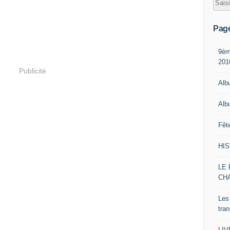
Pag
9èm
201
Publicité
Alb
Alb
Fêt
HI
LE 
CH
Les
tra
LI