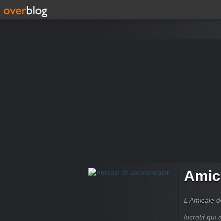
Amic
L'Amicale d
lucratif qui