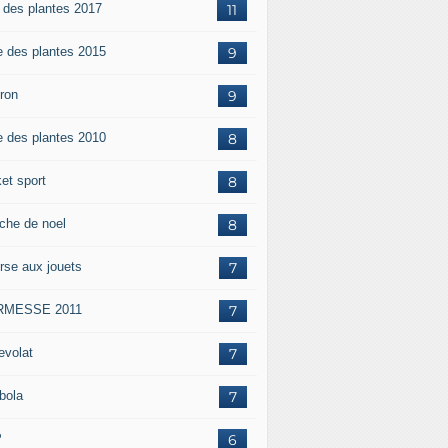
e des plantes 2017
11
e des plantes 2015
9
iron
9
e des plantes 2010
8
et sport
8
che de noel
8
rse aux jouets
7
RMESSE 2011
7
evolat
7
bola
7
P
6