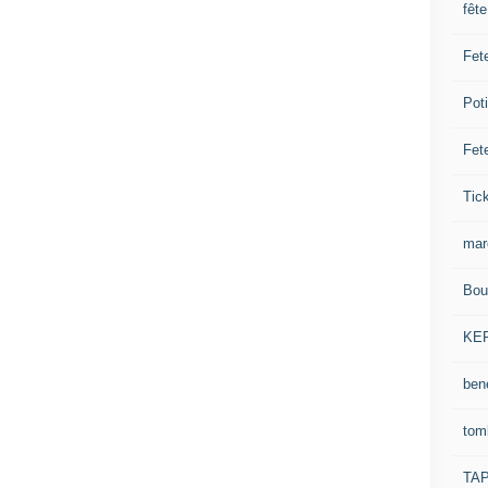
fêt
Fet
Pot
Fet
Tick
mar
Bou
KE
ben
tom
TA