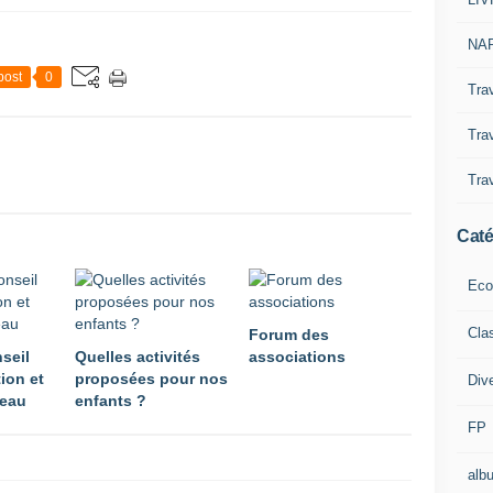
NAP
post
0
Tra
Trav
Trav
Caté
Eco
Cla
Forum des
seil
Quelles activités
associations
ion et
proposées pour nos
Div
eau
enfants ?
FP
alb