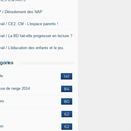
 / Déroulement des NAP
vail / CE2, CM - L'espace parents !
ail / La BD fait-elle progresser en lecture ?
ail / L'éducation des enfants et le jeu.
gories
le
141
sse de neige 2014
84
ers
80
62
um
62