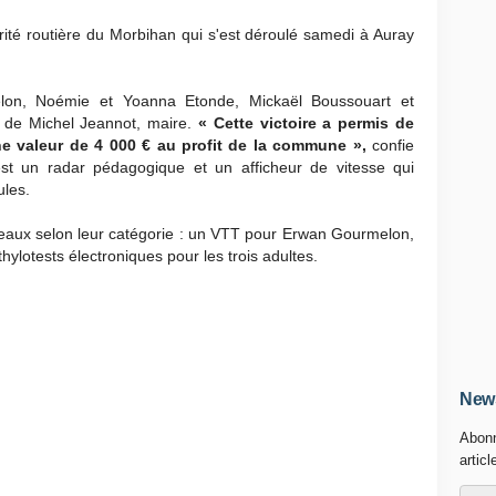
rité routière du Morbihan qui s'est déroulé samedi à Auray
on, Noémie et Yoanna Etonde, Mickaël Boussouart et
ns de Michel Jeannot, maire.
« Cette victoire a permis de
ne valeur de 4 000 € au profit de la commune »,
confie
'est un radar pédagogique et un afficheur de vitesse qui
ules.
eaux selon leur catégorie : un VTT pour Erwan Gourmelon,
lotests électroniques pour les trois adultes.
News
Abonn
articl