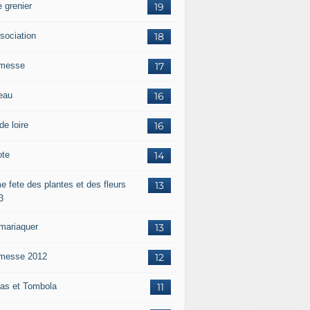
 grenier
19
ssociation
18
messe
17
eau
16
de loire
16
ote
14
e fete des plantes et des fleurs
13
3
mariaquer
13
messe 2012
12
as et Tombola
11