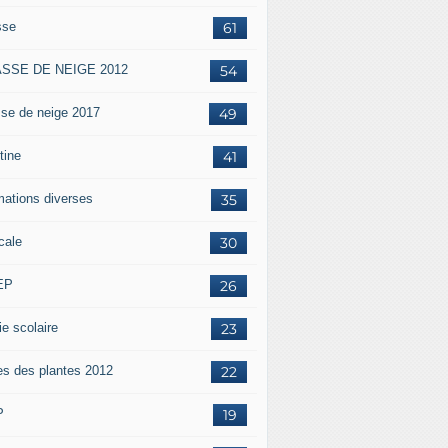
sse
61
SSE DE NEIGE 2012
54
sse de neige 2017
49
tine
41
mations diverses
35
cale
30
EP
26
ie scolaire
23
es des plantes 2012
22
P
19