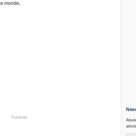
le monde,
News
Publicité
Abonn
articl