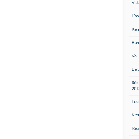
Vide
L'a
Ker
Bur
Val 
Bel
6èm
201
Loc
Ker
Rep