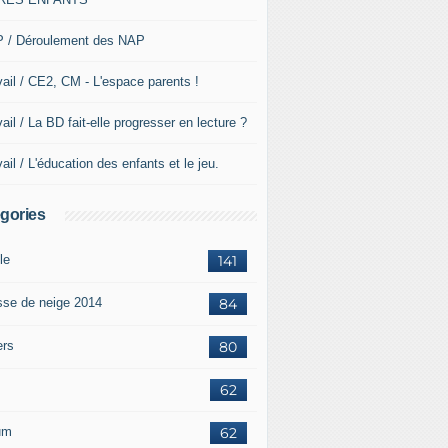
 / Déroulement des NAP
vail / CE2, CM - L'espace parents !
ail / La BD fait-elle progresser en lecture ?
ail / L'éducation des enfants et le jeu.
gories
le
141
sse de neige 2014
84
ers
80
62
um
62