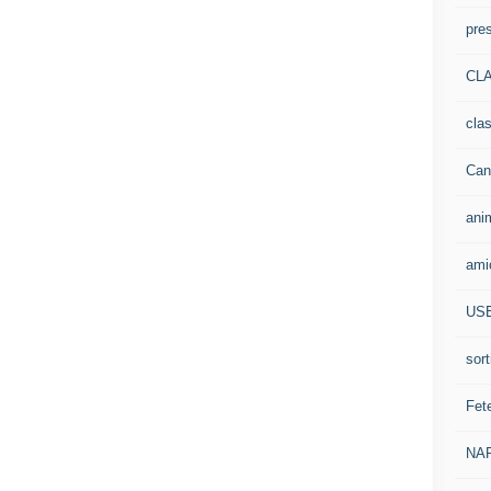
pre
CLA
cla
Can
ani
ami
US
sort
Fet
NA