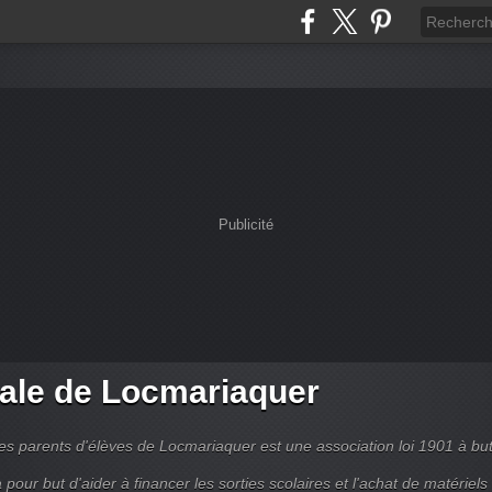
Publicité
ale de Locmariaquer
es parents d'élèves de Locmariaquer est une association loi 1901 à bu
 a pour but d'aider à financer les sorties scolaires et l'achat de matériels