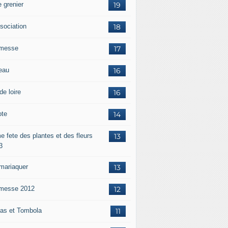
 grenier
19
ssociation
18
messe
17
eau
16
de loire
16
ote
14
e fete des plantes et des fleurs
13
3
mariaquer
13
messe 2012
12
as et Tombola
11