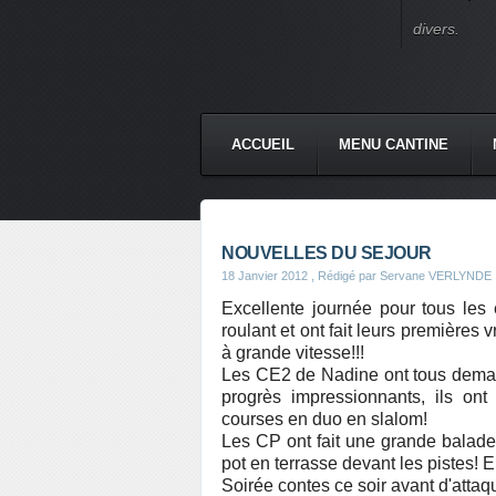
divers.
ACCUEIL
MENU CANTINE
NOUVELLES DU SEJOUR
18 Janvier 2012
, Rédigé par Servane VERLYNDE
Excellente journée pour tous les e
roulant et ont fait leurs premières 
à grande vitesse!!!
Les CE2 de Nadine ont tous demand
progrès impressionnants, ils ont
courses en duo en slalom!
Les CP ont fait une grande balade
pot en terrasse devant les pistes! El
Soirée contes ce soir avant d'attaq