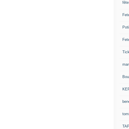
fêt
Fet
Pot
Fet
Tick
mar
Bou
KE
ben
tom
TA