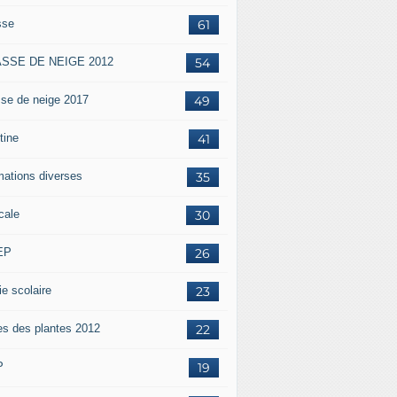
sse
61
SSE DE NEIGE 2012
54
sse de neige 2017
49
tine
41
mations diverses
35
cale
30
EP
26
ie scolaire
23
es des plantes 2012
22
P
19