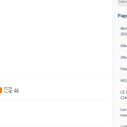
Pag
9èm
201
Alb
Alb
Fêt
HI
LE 
CH
Les
tra
LI