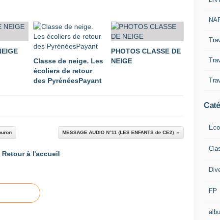
NAP
Tra
NEIGE
PHOTOS CLASSE DE
Trav
Classe de neige. Les
NEIGE
écoliers de retour
Trav
des PyrénéesPayant
Caté
Eco
ouron
MESSAGE AUDIO N°11 (LES ENFANTS de CE2)
Cla
Retour à l'accueil
Div
FP
alb