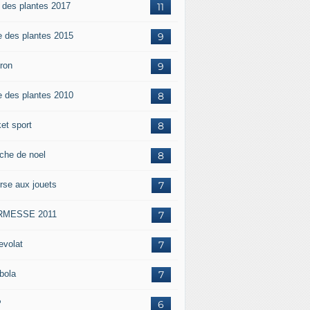
e des plantes 2017
11
e des plantes 2015
9
iron
9
e des plantes 2010
8
et sport
8
che de noel
8
rse aux jouets
7
RMESSE 2011
7
evolat
7
bola
7
P
6