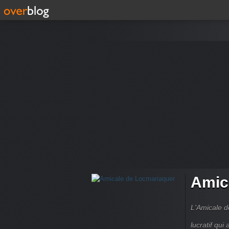
Amic
L'Amicale d
lucratif qui