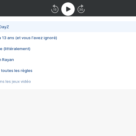
 DayZ
 a 13 ans (et vous l'avez ignoré)
e (littéralement)
im Rayan
 toutes les règles
s les jeux vidéo
us choquant de Rockstar ? - Le scandale BULLY
e plus moche de Steam
du RÊVE tourne au CAUCHEMAR
pendant 8 heures