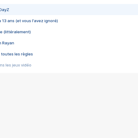
 DayZ
 a 13 ans (et vous l'avez ignoré)
e (littéralement)
im Rayan
 toutes les règles
s les jeux vidéo
us choquant de Rockstar ? - Le scandale BULLY
e plus moche de Steam
du RÊVE tourne au CAUCHEMAR
pendant 8 heures
it… à tort
umiliés par un jeu vidéo