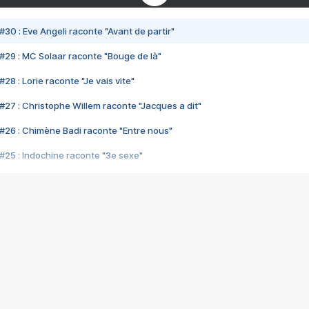
#30 : Eve Angeli raconte "Avant de partir"
#29 : MC Solaar raconte "Bouge de là"
28 : Lorie raconte "Je vais vite"
#27 : Christophe Willem raconte "Jacques a dit"
#26 : Chimène Badi raconte "Entre nous"
#25 : Indochine raconte "3e sexe"
#24 : Zaho raconte "C'est chelou"
#23 : Patrick Bruel raconte "Au café des délices"
#22 : Kyo raconte "Le chemin"
#21 : Nolwenn Leroy raconte "Cassé"
#20 : Patrick Hernandez raconte "Born to be alive"
#19 : Lorie raconte "Près de moi"