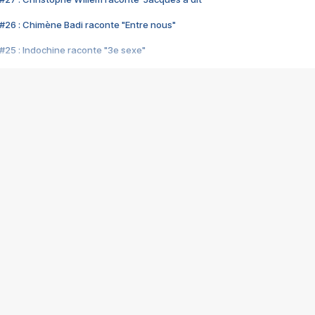
#26 : Chimène Badi raconte "Entre nous"
#25 : Indochine raconte "3e sexe"
#24 : Zaho raconte "C'est chelou"
#23 : Patrick Bruel raconte "Au café des délices"
#22 : Kyo raconte "Le chemin"
#21 : Nolwenn Leroy raconte "Cassé"
#20 : Patrick Hernandez raconte "Born to be alive"
#19 : Lorie raconte "Près de moi"
#18 : Michael Jones raconte "A nos actes manqués" (avec Jean-Jacque
#17 : Khaled raconte "Aïcha"
#16 : Corneille raconte "Parce qu'on vient de loin"
#15 : Indochine raconte "L'aventurier"