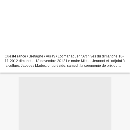
Ouest-France / Bretagne / Auray / Locmariaquer / Archives du dimanche 18-
11-2012 dimanche 18 novembre 2012 Le maire Michel Jeannot et l'adjoint à
la culture, Jacques Madec, ont présidé, samedi, la cérémonie de prix du
concours de poésie, lancé au printemps...