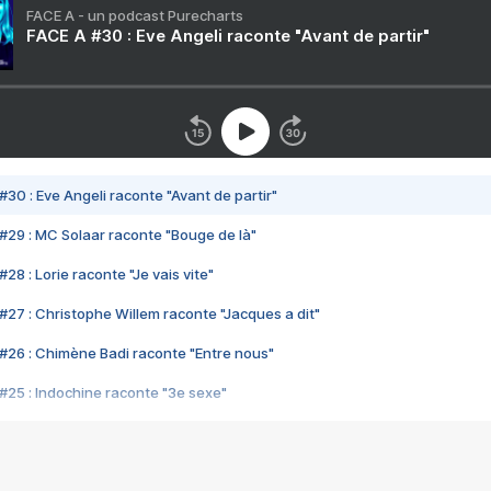
FACE A - un podcast Purecharts
FACE A #30 : Eve Angeli raconte "Avant de partir"
#30 : Eve Angeli raconte "Avant de partir"
#29 : MC Solaar raconte "Bouge de là"
28 : Lorie raconte "Je vais vite"
#27 : Christophe Willem raconte "Jacques a dit"
#26 : Chimène Badi raconte "Entre nous"
#25 : Indochine raconte "3e sexe"
#24 : Zaho raconte "C'est chelou"
#23 : Patrick Bruel raconte "Au café des délices"