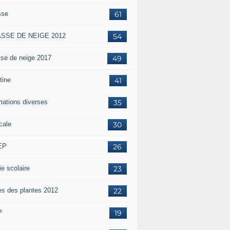
sse
61
SSE DE NEIGE 2012
54
sse de neige 2017
49
tine
41
mations diverses
35
cale
30
EP
26
ie scolaire
23
es des plantes 2012
22
P
19