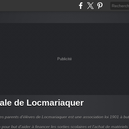
Publicité
ale de Locmariaquer
es parents d'élèves de Locmariaquer est une association loi 1901 à bu
 a pour but d'aider à financer les sorties scolaires et l'achat de matériels