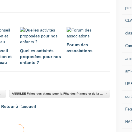
pre
CLA
cla
Forum des
Can
seil
Quelles activités
associations
ion et
proposées pour nos
ani
eau
enfants ?
ami
US
e Ski et Tombola - ANNULE
ANNULEE Faites des plants pour la Fête des Plantes et de la Nature !
sort
Retour à l'accueil
Fet
NA