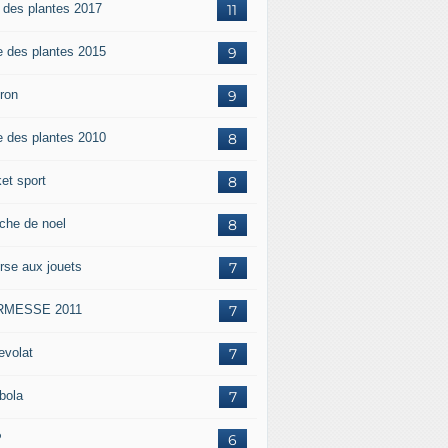
e des plantes 2017
11
e des plantes 2015
9
iron
9
e des plantes 2010
8
et sport
8
che de noel
8
rse aux jouets
7
RMESSE 2011
7
evolat
7
bola
7
P
6