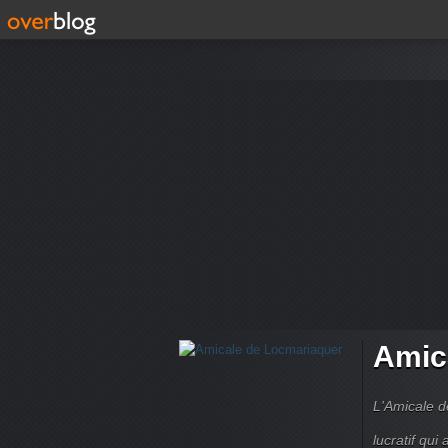
Amic
L'Amicale d
lucratif qui