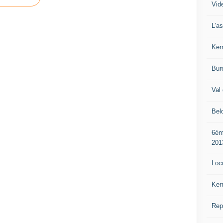
Vide
L'a
Ker
Bur
Val 
Bel
6èm
201
Loc
Ker
Rep