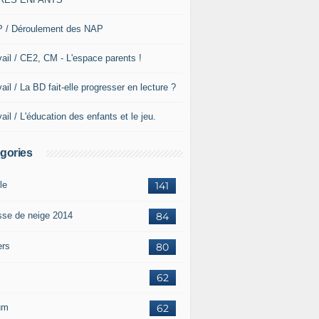
 / Déroulement des NAP
vail / CE2, CM - L'espace parents !
ail / La BD fait-elle progresser en lecture ?
ail / L'éducation des enfants et le jeu.
gories
le
141
sse de neige 2014
84
ers
80
62
um
62