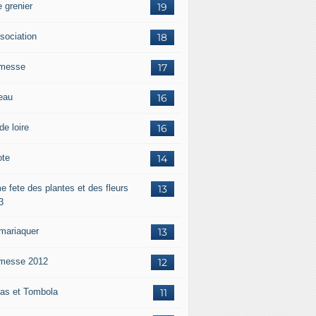
 grenier
19
ssociation
18
messe
17
eau
16
de loire
16
ote
14
e fete des plantes et des fleurs
13
3
mariaquer
13
messe 2012
12
as et Tombola
11