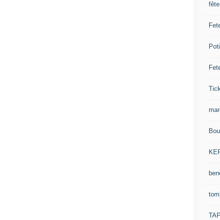
fêt
Fet
Pot
Fet
Tick
mar
Bou
KE
ben
tom
TA