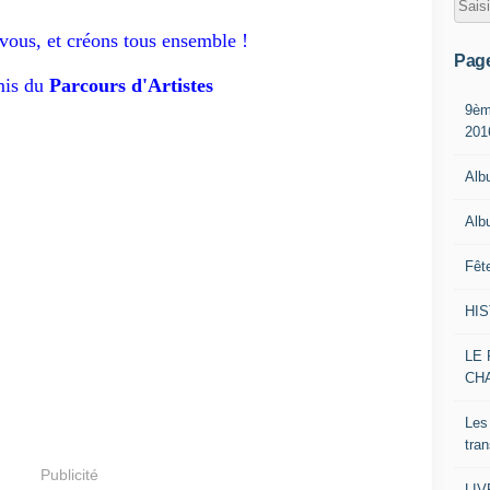
 vous, et créons tous ensemble !
Pag
mis du
Parcours d'Artistes
9èm
201
Alb
Alb
Fêt
HI
LE 
CH
Les
tra
Publicité
LI