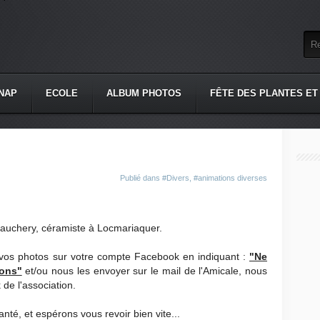
NAP
ECOLE
ALBUM PHOTOS
FÊTE DES PLANTES ET
Publié dans
#Divers
,
#animations diverses
auchery, céramiste à Locmariaquer.
z vos photos sur votre compte Facebook en indiquant :
"Ne
éons"
et/ou nous les envoyer sur le mail de l'Amicale, nous
 de l'association.
té, et espérons vous revoir bien vite...