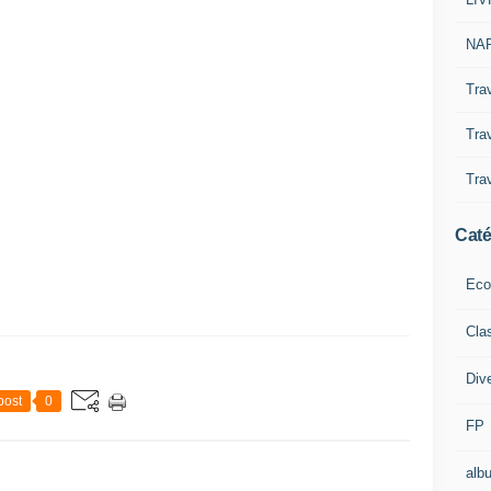
NAP
Tra
Trav
Trav
Caté
Eco
Cla
Div
post
0
FP
alb