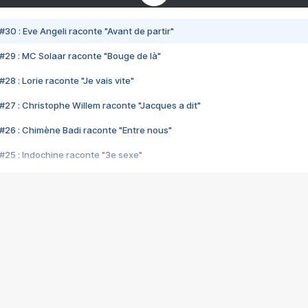
#30 : Eve Angeli raconte "Avant de partir"
#29 : MC Solaar raconte "Bouge de là"
28 : Lorie raconte "Je vais vite"
#27 : Christophe Willem raconte "Jacques a dit"
#26 : Chimène Badi raconte "Entre nous"
#25 : Indochine raconte "3e sexe"
#24 : Zaho raconte "C'est chelou"
#23 : Patrick Bruel raconte "Au café des délices"
#22 : Kyo raconte "Le chemin"
#21 : Nolwenn Leroy raconte "Cassé"
#20 : Patrick Hernandez raconte "Born to be alive"
#19 : Lorie raconte "Près de moi"