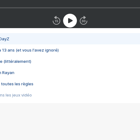
 DayZ
 a 13 ans (et vous l'avez ignoré)
e (littéralement)
im Rayan
 toutes les règles
s les jeux vidéo
us choquant de Rockstar ? - Le scandale BULLY
e plus moche de Steam
du RÊVE tourne au CAUCHEMAR