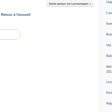
Vide
Sortie poneys sur Locmariaquer
L'a
Retour à l'accueil
Ker
Bur
Val 
Bel
6èm
201
Loc
Ker
Rep