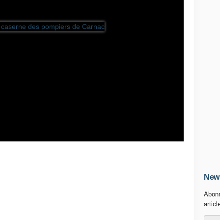
News
Abonn
articl