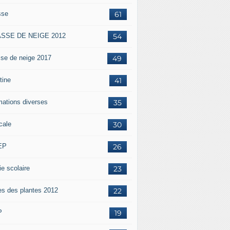
sse
61
SSE DE NEIGE 2012
54
sse de neige 2017
49
tine
41
mations diverses
35
cale
30
EP
26
ie scolaire
23
es des plantes 2012
22
P
19