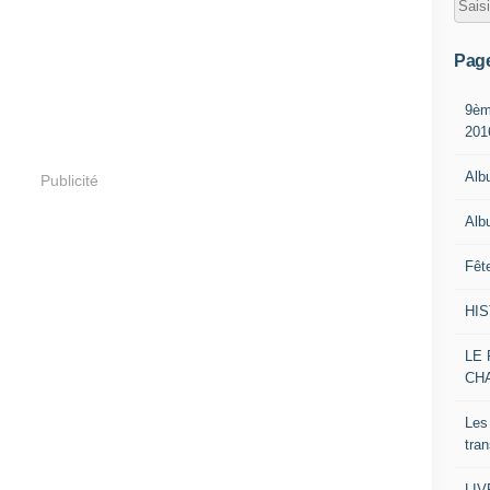
Pag
9èm
201
Alb
Publicité
Alb
Fêt
HI
LE 
CH
Les
tra
LI