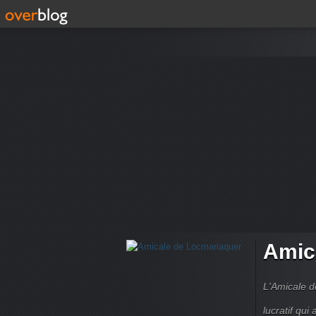
Amic
L'Amicale d
lucratif qui