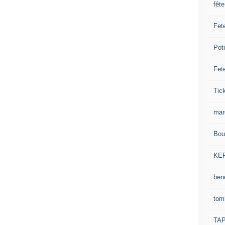
fêt
Fet
Pot
Fet
Tick
mar
Bou
KE
ben
tom
TA