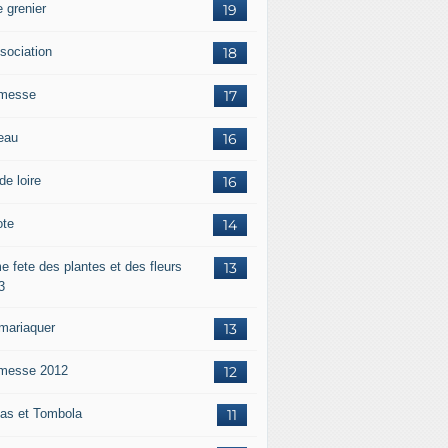
 grenier
19
ssociation
18
messe
17
eau
16
de loire
16
ote
14
e fete des plantes et des fleurs
13
3
mariaquer
13
messe 2012
12
as et Tombola
11