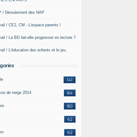
 / Déroulement des NAP
vail / CE2, CM - L'espace parents !
ail / La BD fait-elle progresser en lecture ?
ail / L'éducation des enfants et le jeu.
gories
le
141
sse de neige 2014
84
ers
80
62
um
62