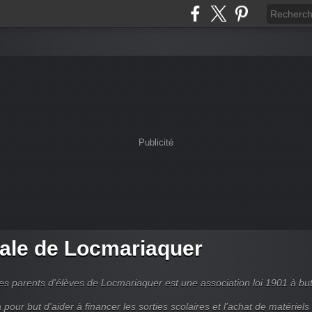
Publicité
ale de Locmariaquer
es parents d'élèves de Locmariaquer est une association loi 1901 à bu
 a pour but d'aider à financer les sorties scolaires et l'achat de matériels