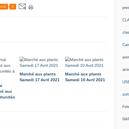
post
0
pre
CLA
cla
Can
ani
ami
Marché aux plants
Marché aux plants
Samedi 17 Avril 2021
Samedi 10 Avril 2021
US
ai
hé aux
sort
rtunités
Fet
NA