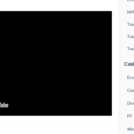
NAP
Tra
Trav
Trav
Caté
Eco
Cla
Div
FP
alb