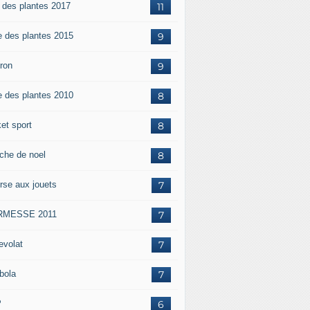
e des plantes 2017
11
e des plantes 2015
9
iron
9
e des plantes 2010
8
et sport
8
che de noel
8
rse aux jouets
7
RMESSE 2011
7
evolat
7
bola
7
P
6