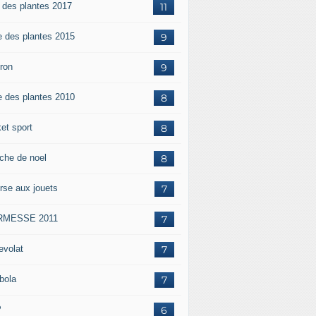
e des plantes 2017
11
e des plantes 2015
9
iron
9
e des plantes 2010
8
et sport
8
che de noel
8
rse aux jouets
7
RMESSE 2011
7
evolat
7
bola
7
P
6