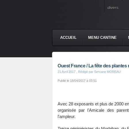
divers.
ACCUEIL
MENU CANTINE
Ouest France / La fête des plante
21 Avril 2017
, Rédigé par Servane MOREAU
Publié le
18/04/2017 à 03:51
Avec 28 exposants et plus de 2000 ent
organisée par l'Amicale des paren
l'ampleur.
Treize pépiniéristes du Morbihan, du 