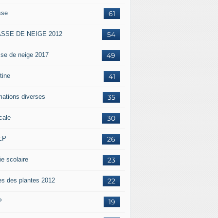
sse
61
SSE DE NEIGE 2012
54
sse de neige 2017
49
tine
41
mations diverses
35
cale
30
EP
26
ie scolaire
23
es des plantes 2012
22
P
19