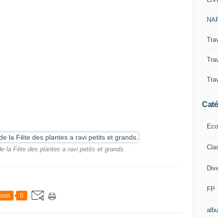
NAP
Tra
Trav
Trav
Caté
Eco
Cla
e la Fête des plantes a ravi petits et grands.
Div
FP
post
0
alb