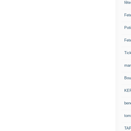
fêt
Fet
Pot
Fet
Tick
mar
Bou
KE
ben
tom
TA