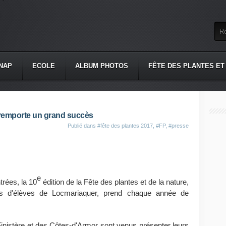
NAP
ECOLE
ALBUM PHOTOS
FÊTE DES PLANTES ET
s remporte un grand succès
Publié dans
#fête des plantes 2017
,
#FP
,
#presse
e
rées, la 10
édition de la Fête des plantes et de la nature,
ts d'élèves de Locmariaquer, prend chaque année de
Finistère et des Côtes-d'Armor sont venus présenter leurs