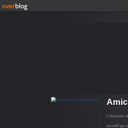
Amic
L'Amicale d
lucratif qui