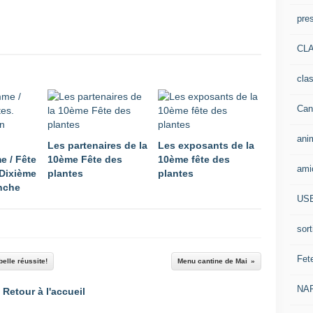
pre
CLA
cla
Can
ani
Les partenaires de la
Les exposants de la
e / Fête
10ème Fête des
10ème fête des
ami
 Dixième
plantes
plantes
nche
US
sort
Fet
belle réussite!
Menu cantine de Mai
NA
Retour à l'accueil