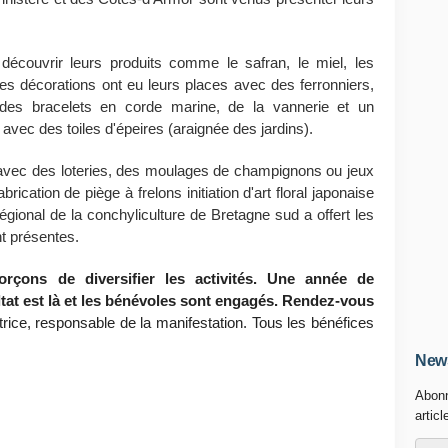
 découvrir leurs produits comme le safran, le miel, les
s décorations ont eu leurs places avec des ferronniers,
 des bracelets en corde marine, de la vannerie et un
x avec des toiles d'épeires (araignée des jardins).
 avec des loteries, des moulages de champignons ou jeux
rication de piège à frelons initiation d'art floral japonaise
égional de la conchyliculture de Bretagne sud a offert les
nt présentes.
rçons de diversifier les activités. Une année de
ultat est là et les bénévoles sont engagés. Rendez-vous
ce, responsable de la manifestation. Tous les bénéfices
News
Abonn
articl