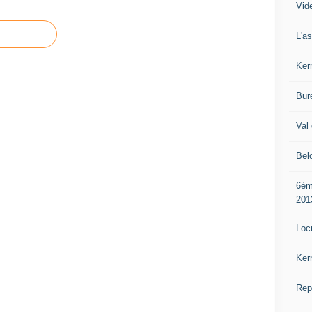
Vide
L'a
Ker
Bur
Val 
Bel
6èm
201
Loc
Ker
Rep