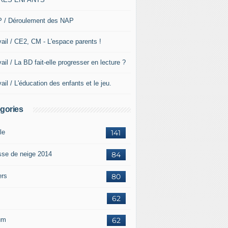
 / Déroulement des NAP
vail / CE2, CM - L'espace parents !
ail / La BD fait-elle progresser en lecture ?
ail / L'éducation des enfants et le jeu.
gories
le
141
sse de neige 2014
84
ers
80
62
um
62