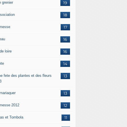
 grenier
19
ssociation
18
messe
17
eau
16
de loire
16
ote
14
e fete des plantes et des fleurs
13
3
mariaquer
13
messe 2012
12
as et Tombola
11