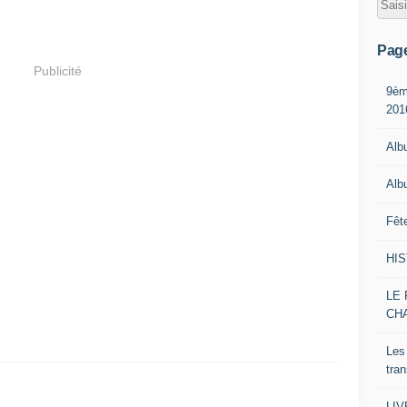
Pag
Publicité
9èm
201
Alb
Alb
Fêt
HI
LE 
CH
Les
tra
LI