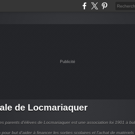
Publicité
ale de Locmariaquer
es parents d'élèves de Locmariaquer est une association loi 1901 à bu
 a pour but d'aider à financer les sorties scolaires et l'achat de matériels