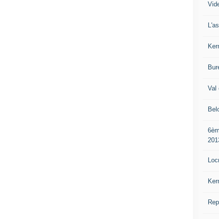
Vide
L'a
Ker
Bur
Val 
Bel
6èm
201
Loc
Ker
Rep