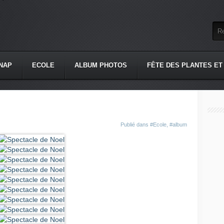
NAP
ECOLE
ALBUM PHOTOS
FÊTE DES PLANTES ET
Publié dans
#Ecole
,
#album