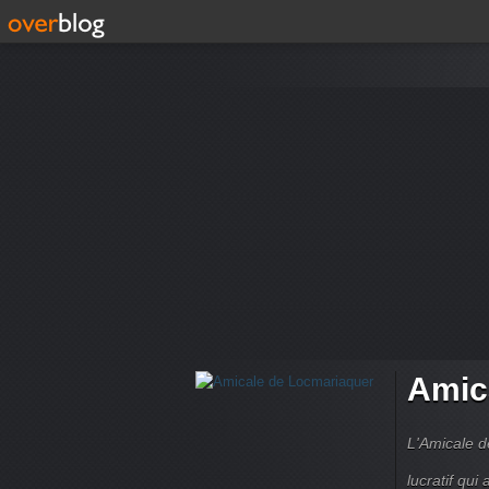
Amic
L'Amicale d
lucratif qui