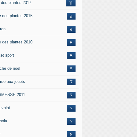
e des plantes 2017
11
e des plantes 2015
9
iron
9
e des plantes 2010
8
et sport
8
che de noel
8
rse aux jouets
7
RMESSE 2011
7
evolat
7
bola
7
P
6