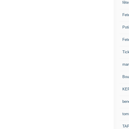
fêt
Fet
Pot
Fet
Tick
mar
Bou
KE
ben
tom
TA