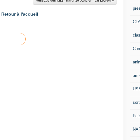
Message des CE2 - Mardi 10 Janvier - Val Louron
pre
Retour à l'accueil
CLA
cla
Can
ani
ami
US
sort
Fet
NA