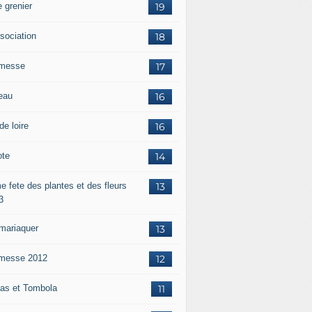
 grenier
19
ssociation
18
messe
17
eau
16
de loire
16
ote
14
e fete des plantes et des fleurs
13
3
mariaquer
13
messe 2012
12
as et Tombola
11