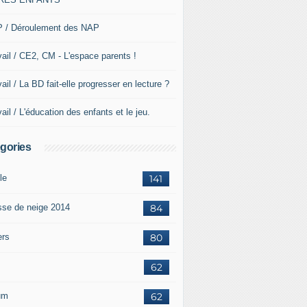
 / Déroulement des NAP
vail / CE2, CM - L'espace parents !
ail / La BD fait-elle progresser en lecture ?
ail / L'éducation des enfants et le jeu.
gories
le
141
sse de neige 2014
84
ers
80
62
um
62