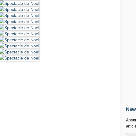
News
Abonn
articl