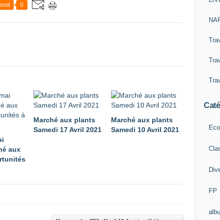
post
0
NAP
Tra
Trav
Trav
Caté
Marché aux plants
Marché aux plants
Eco
Samedi 17 Avril 2021
Samedi 10 Avril 2021
ai
Cla
hé aux
rtunités
Div
FP
alb