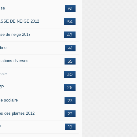
sse
61
SSE DE NEIGE 2012
54
sse de neige 2017
49
tine
41
mations diverses
35
cale
30
EP
26
ie scolaire
23
es des plantes 2012
22
P
19