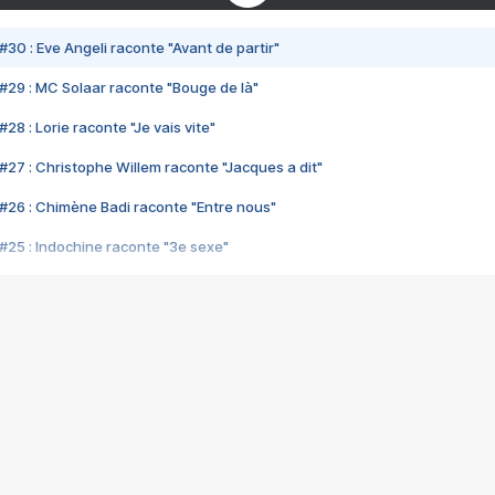
#30 : Eve Angeli raconte "Avant de partir"
#29 : MC Solaar raconte "Bouge de là"
28 : Lorie raconte "Je vais vite"
#27 : Christophe Willem raconte "Jacques a dit"
#26 : Chimène Badi raconte "Entre nous"
#25 : Indochine raconte "3e sexe"
#24 : Zaho raconte "C'est chelou"
#23 : Patrick Bruel raconte "Au café des délices"
#22 : Kyo raconte "Le chemin"
#21 : Nolwenn Leroy raconte "Cassé"
#20 : Patrick Hernandez raconte "Born to be alive"
#19 : Lorie raconte "Près de moi"