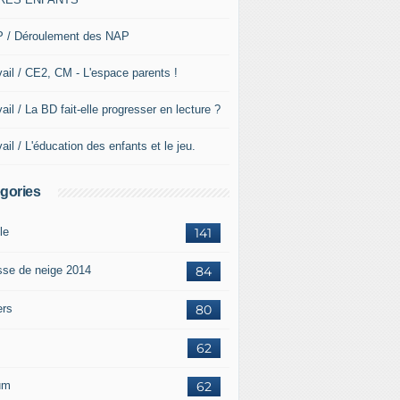
 / Déroulement des NAP
vail / CE2, CM - L'espace parents !
ail / La BD fait-elle progresser en lecture ?
ail / L'éducation des enfants et le jeu.
gories
le
141
sse de neige 2014
84
ers
80
62
um
62