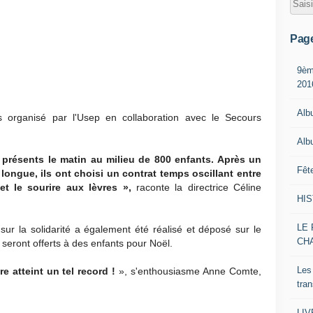
Pag
9èm
201
Alb
s organisé par l'Usep en collaboration avec le Secours
Alb
 présents le matin au milieu de 800 enfants. Après un
Fêt
longue, ils ont choisi un contrat temps oscillant entre
et le sourire aux lèvres »,
raconte la directrice Céline
HI
LE 
t sur la solidarité a également été réalisé et déposé sur le
CH
 seront offerts à des enfants pour Noël.
Les
re atteint un tel record !
», s'enthousiasme Anne Comte,
tra
LI