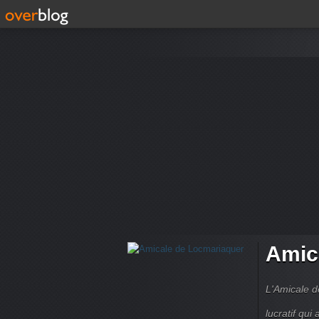
Amic
L'Amicale d
lucratif qui