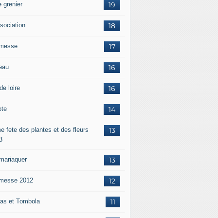
 grenier
19
ssociation
18
messe
17
eau
16
de loire
16
ote
14
e fete des plantes et des fleurs
13
3
mariaquer
13
messe 2012
12
as et Tombola
11