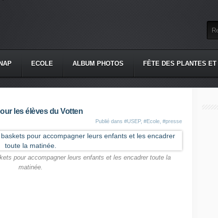
NAP
ECOLE
ALBUM PHOTOS
FÊTE DES PLANTES ET
pour les élèves du Votten
Publié dans
#USEP
,
#Ecole
,
#presse
kets pour accompagner leurs enfants et les encadrer toute la
matinée.