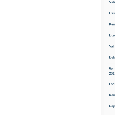
Vide
L'a
Ker
Bur
Val 
Bel
6èm
201
Loc
Ker
Rep