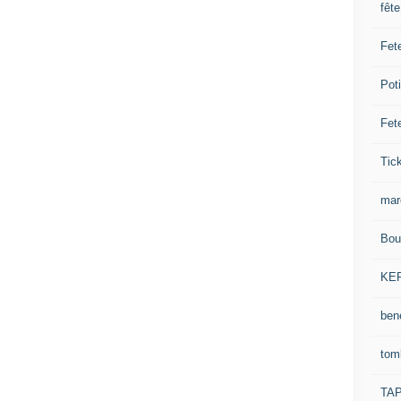
fêt
Fet
Pot
Fet
Tick
mar
Bou
KE
ben
tom
TA