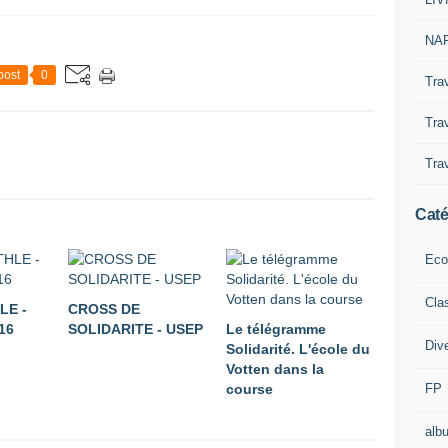
NAP
post
0
Tra
Trav
Trav
Caté
Eco
Cla
LE -
CROSS DE
16
SOLIDARITE - USEP
Le télégramme
Div
Solidarité. L'école du
Votten dans la
FP
course
alb