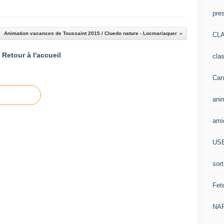
pre
Animation vacances de Toussaint 2015 / Cluedo nature - Locmariaquer
CLA
Retour à l'accueil
cla
Can
ani
ami
US
sort
Fet
NA