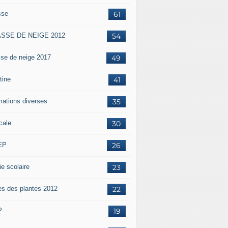
sse
61
SSE DE NEIGE 2012
54
sse de neige 2017
49
tine
41
mations diverses
35
cale
30
EP
26
ie scolaire
23
es des plantes 2012
22
P
19