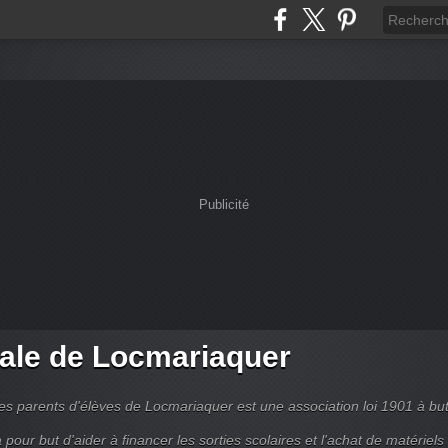
Publicité
ale de Locmariaquer
es parents d'élèves de Locmariaquer est une association loi 1901 à bu
 a pour but d'aider à financer les sorties scolaires et l'achat de matériels