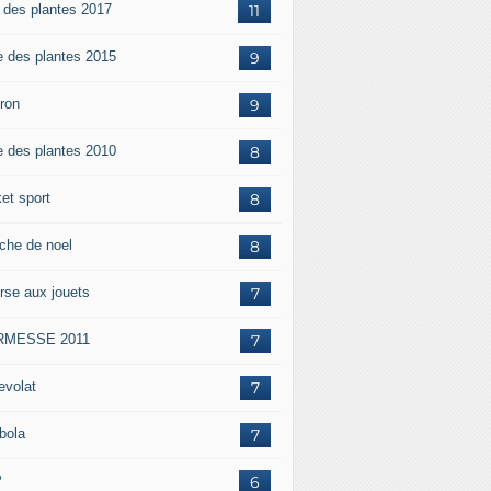
e des plantes 2017
11
e des plantes 2015
9
iron
9
e des plantes 2010
8
et sport
8
che de noel
8
rse aux jouets
7
RMESSE 2011
7
evolat
7
bola
7
P
6