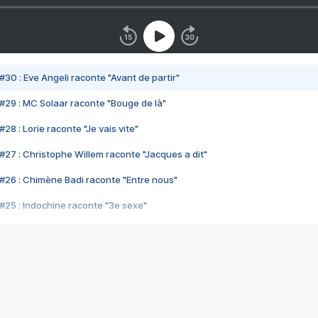
#30 : Eve Angeli raconte "Avant de partir"
#29 : MC Solaar raconte "Bouge de là"
28 : Lorie raconte "Je vais vite"
#27 : Christophe Willem raconte "Jacques a dit"
#26 : Chimène Badi raconte "Entre nous"
#25 : Indochine raconte "3e sexe"
#24 : Zaho raconte "C'est chelou"
#23 : Patrick Bruel raconte "Au café des délices"
#22 : Kyo raconte "Le chemin"
#21 : Nolwenn Leroy raconte "Cassé"