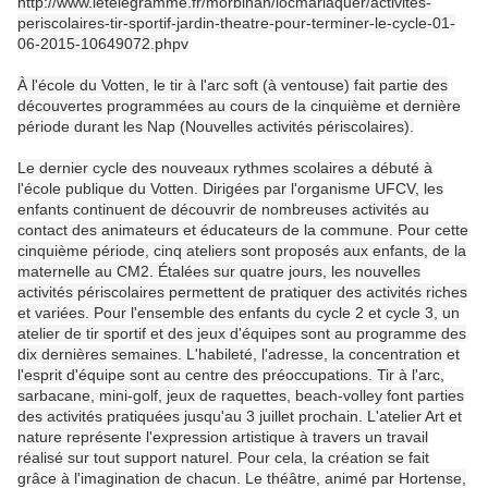
http://www.letelegramme.fr/morbihan/locmariaquer/activites-
periscolaires-tir-sportif-jardin-theatre-pour-terminer-le-cycle-01-
06-2015-10649072.phpv
À l'école du Votten, le tir à l'arc soft (à ventouse) fait partie des
découvertes programmées au cours de la cinquième et dernière
période durant les Nap (Nouvelles activités périscolaires).
Le dernier cycle des nouveaux rythmes scolaires a débuté à
l'école publique du Votten. Dirigées par l'organisme UFCV, les
enfants continuent de découvrir de nombreuses activités au
contact des animateurs et éducateurs de la commune. Pour cette
cinquième période, cinq ateliers sont proposés aux enfants, de la
maternelle au CM2. Étalées sur quatre jours, les nouvelles
activités périscolaires permettent de pratiquer des activités riches
et variées. Pour l'ensemble des enfants du cycle 2 et cycle 3, un
atelier de tir sportif et des jeux d'équipes sont au programme des
dix dernières semaines. L'habileté, l'adresse, la concentration et
l'esprit d'équipe sont au centre des préoccupations. Tir à l'arc,
sarbacane, mini-golf, jeux de raquettes, beach-volley font parties
des activités pratiquées jusqu'au 3 juillet prochain. L'atelier Art et
nature représente l'expression artistique à travers un travail
réalisé sur tout support naturel. Pour cela, la création se fait
grâce à l'imagination de chacun. Le théâtre, animé par Hortense,