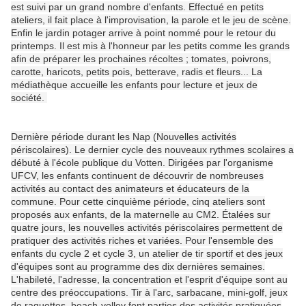
est suivi par un grand nombre d'enfants. Effectué en petits
ateliers, il fait place à l'improvisation, la parole et le jeu de scène.
Enfin le jardin potager arrive à point nommé pour le retour du
printemps. Il est mis à l'honneur par les petits comme les grands
afin de préparer les prochaines récoltes ; tomates, poivrons,
carotte, haricots, petits pois, betterave, radis et fleurs... La
médiathèque accueille les enfants pour lecture et jeux de
société.
Dernière période durant les Nap (Nouvelles activités
périscolaires). Le dernier cycle des nouveaux rythmes scolaires a
débuté à l'école publique du Votten. Dirigées par l'organisme
UFCV, les enfants continuent de découvrir de nombreuses
activités au contact des animateurs et éducateurs de la
commune. Pour cette cinquième période, cinq ateliers sont
proposés aux enfants, de la maternelle au CM2. Étalées sur
quatre jours, les nouvelles activités périscolaires permettent de
pratiquer des activités riches et variées. Pour l'ensemble des
enfants du cycle 2 et cycle 3, un atelier de tir sportif et des jeux
d'équipes sont au programme des dix dernières semaines.
L'habileté, l'adresse, la concentration et l'esprit d'équipe sont au
centre des préoccupations. Tir à l'arc, sarbacane, mini-golf, jeux
de raquettes, beach-volley font parties des activités pratiquées