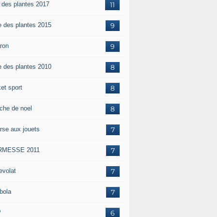
e des plantes 2017
11
e des plantes 2015
9
iron
9
e des plantes 2010
8
et sport
8
che de noel
8
rse aux jouets
7
RMESSE 2011
7
evolat
7
bola
7
P
6