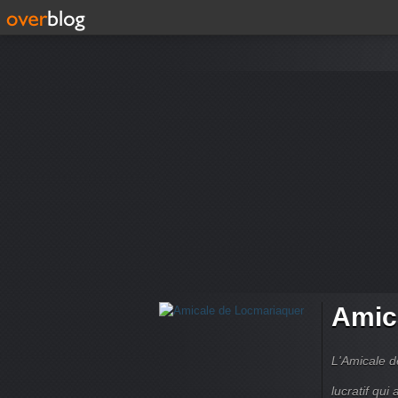
Amic
L'Amicale d
lucratif qui