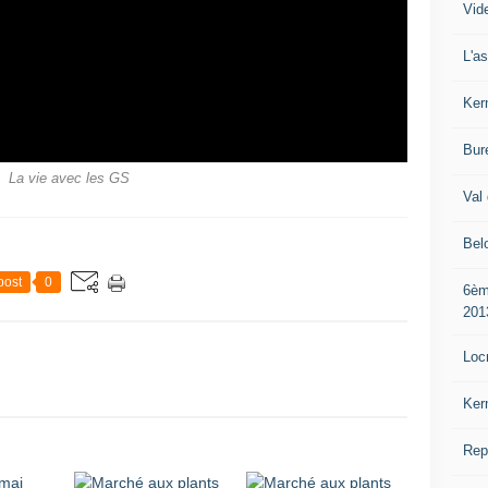
Vide
L'a
Ker
Bur
La vie avec les GS
Val 
Bel
post
0
6èm
201
Loc
Ker
Rep