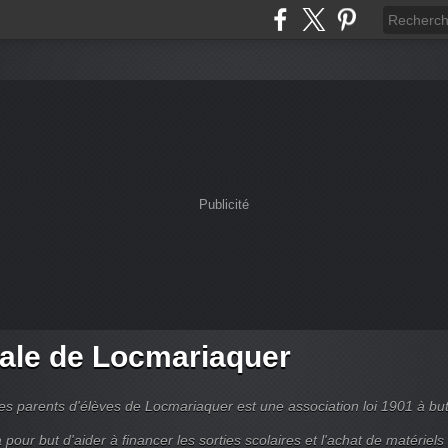
Publicité
ale de Locmariaquer
es parents d'élèves de Locmariaquer est une association loi 1901 à bu
 a pour but d'aider à financer les sorties scolaires et l'achat de matériels