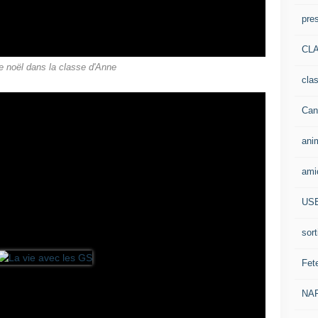
pre
CLA
e noël dans la classe d'Anne
cla
Can
ani
ami
US
sort
Fet
NA