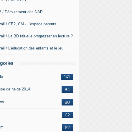
 / Déroulement des NAP
vail / CE2, CM - L'espace parents !
ail / La BD fait-elle progresser en lecture ?
ail / L'éducation des enfants et le jeu.
gories
le
141
sse de neige 2014
84
ers
80
62
um
62