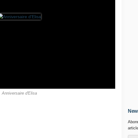
Anniversaire d'Elisa
News
Abonn
articl