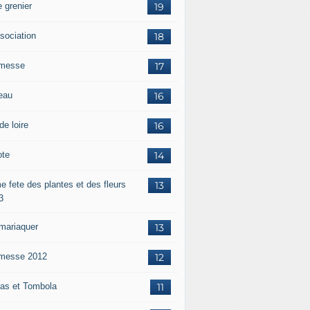
 grenier
19
ssociation
18
messe
17
eau
16
de loire
16
ote
14
e fete des plantes et des fleurs
13
3
mariaquer
13
messe 2012
12
as et Tombola
11