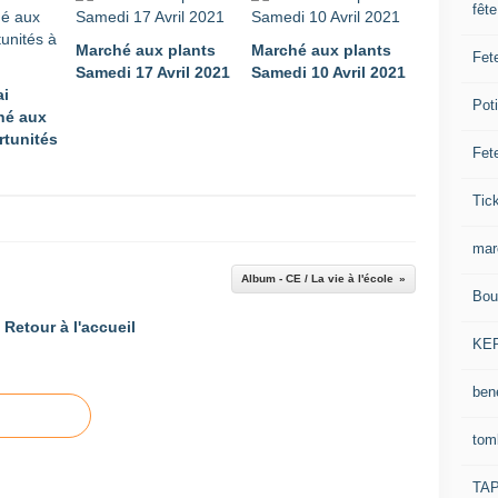
fêt
Marché aux plants
Marché aux plants
Fet
Samedi 17 Avril 2021
Samedi 10 Avril 2021
ai
Pot
hé aux
rtunités
Fet
Tick
mar
Album - CE / La vie à l'école
Bou
Retour à l'accueil
KE
ben
tom
TA