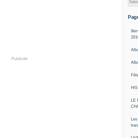
Pag
9èm
201
Alb
Publicité
Alb
Fêt
HI
LE 
CH
Les
tra
LI