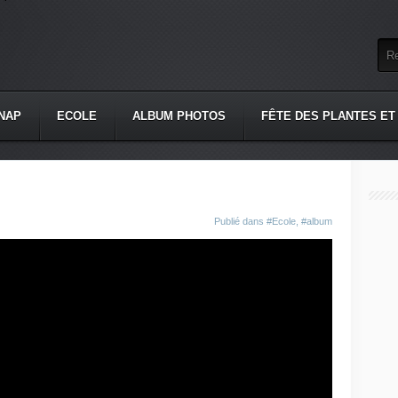
NAP
ECOLE
ALBUM PHOTOS
FÊTE DES PLANTES ET
Publié dans
#Ecole
,
#album