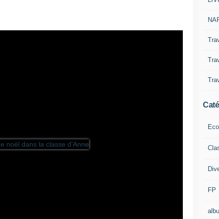
NAP
Tra
Trav
Trav
Caté
Eco
Cla
Div
FP
alb