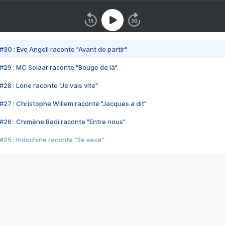
#30 : Eve Angeli raconte "Avant de partir"
#29 : MC Solaar raconte "Bouge de là"
28 : Lorie raconte "Je vais vite"
#27 : Christophe Willem raconte "Jacques a dit"
#26 : Chimène Badi raconte "Entre nous"
#25 : Indochine raconte "3e sexe"
#24 : Zaho raconte "C'est chelou"
#23 : Patrick Bruel raconte "Au café des délices"
#22 : Kyo raconte "Le chemin"
#21 : Nolwenn Leroy raconte "Cassé"