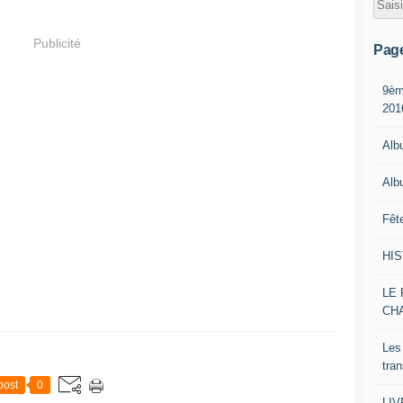
Publicité
Pag
9èm
201
Alb
Alb
Fêt
HI
LE 
CH
Les
tra
post
0
LI