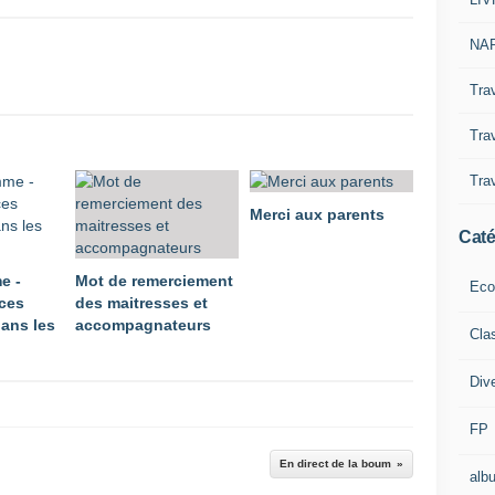
NAP
Tra
Trav
Trav
Merci aux parents
Caté
e -
Mot de remerciement
Eco
ces
des maitresses et
ans les
accompagnateurs
Cla
Div
FP
En direct de la boum
alb