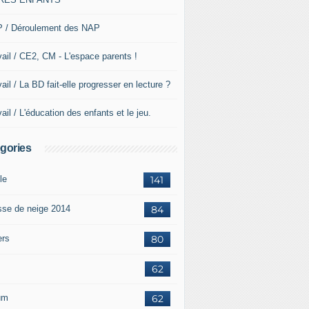
 / Déroulement des NAP
vail / CE2, CM - L'espace parents !
ail / La BD fait-elle progresser en lecture ?
ail / L'éducation des enfants et le jeu.
gories
le
141
sse de neige 2014
84
ers
80
62
um
62