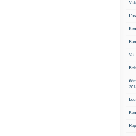
Vide
L'a
Ker
Bur
Val 
Bel
6èm
201
Loc
Ker
Rep