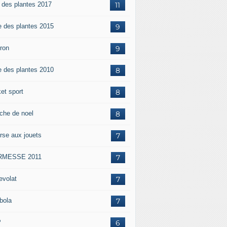
e des plantes 2017
11
e des plantes 2015
9
iron
9
e des plantes 2010
8
et sport
8
che de noel
8
rse aux jouets
7
RMESSE 2011
7
evolat
7
bola
7
P
6