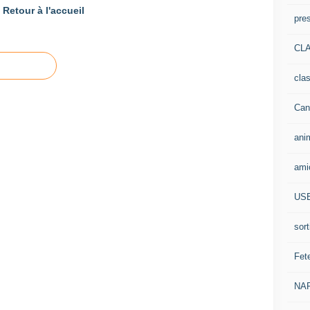
Retour à l'accueil
pre
CLA
cla
Can
ani
ami
US
sort
Fet
NA