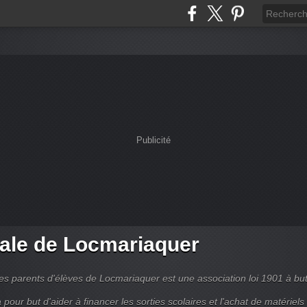
Publicité
ale de Locmariaquer
es parents d'élèves de Locmariaquer est une association loi 1901 à bu
 a pour but d'aider à financer les sorties scolaires et l'achat de matériels