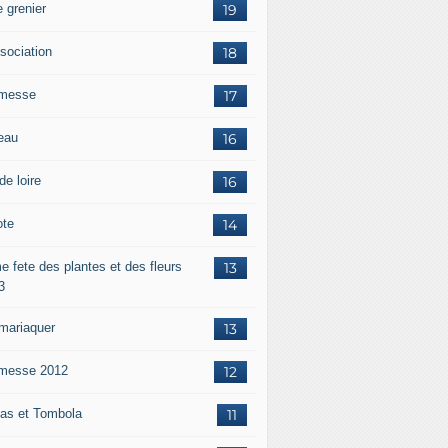
 grenier
19
ssociation
18
messe
17
eau
16
de loire
16
ote
14
e fete des plantes et des fleurs
13
3
mariaquer
13
messe 2012
12
as et Tombola
11