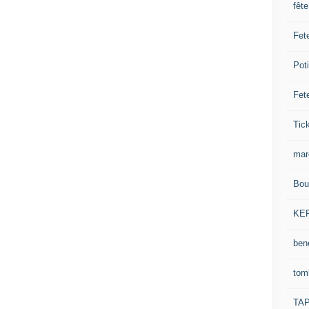
fêt
Fet
Pot
Fet
Tick
mar
Bou
KE
ben
tom
TA