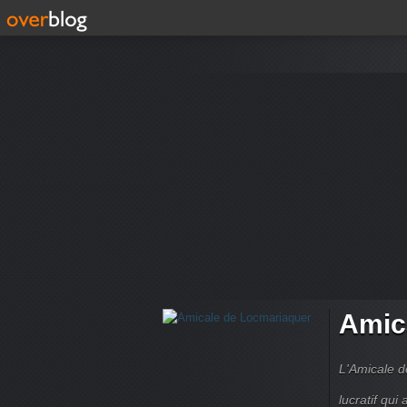
Amic
L'Amicale d
lucratif qui