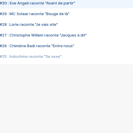
#30 : Eve Angeli raconte "Avant de partir"
#29 : MC Solaar raconte "Bouge de là"
28 : Lorie raconte "Je vais vite"
#27 : Christophe Willem raconte "Jacques a dit"
#26 : Chimène Badi raconte "Entre nous"
#25 : Indochine raconte "3e sexe"
#24 : Zaho raconte "C'est chelou"
#23 : Patrick Bruel raconte "Au café des délices"
#22 : Kyo raconte "Le chemin"
#21 : Nolwenn Leroy raconte "Cassé"
#20 : Patrick Hernandez raconte "Born to be alive"
#19 : Lorie raconte "Près de moi"
#18 : Michael Jones raconte "A nos actes manqués" (avec Jean-Jacque