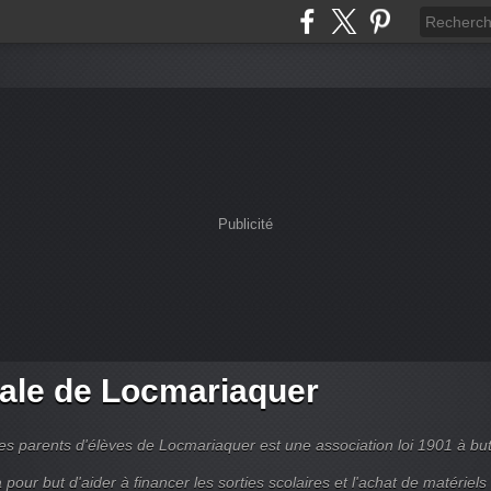
Publicité
ale de Locmariaquer
es parents d'élèves de Locmariaquer est une association loi 1901 à bu
 a pour but d'aider à financer les sorties scolaires et l'achat de matériels