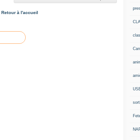
pre
Retour à l'accueil
CLA
cla
Can
ani
ami
US
sort
Fet
NA