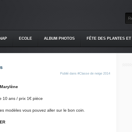
NAP
ECOLE
ALBUM PHOTOS
FÊTE DES PLANTES ET
es
Publié dans
#Classe de neige 2014
Marylène
le 10 ans / prix 1€ pièce
les modèles vous pouvez aller sur le bon coin.
MER