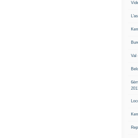
Vide
L'a
Ker
Bur
Val 
Bel
6èm
201
Loc
Ker
Rep