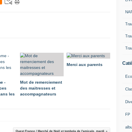
NAP
Tra
Trav
Trav
Caté
Merci aux parents
Eco
e -
Mot de remerciement
ces
des maitresses et
Cla
ans les
accompagnateurs
Div
FP
alb
Ouest France / Marché de Noël et tombola de l'amicale, mardi