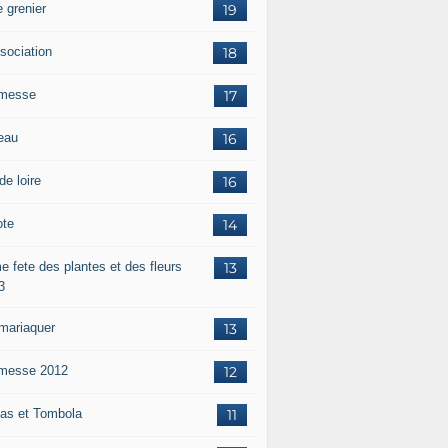
 grenier
19
ssociation
18
messe
17
eau
16
de loire
16
ote
14
e fete des plantes et des fleurs
13
3
mariaquer
13
messe 2012
12
as et Tombola
11