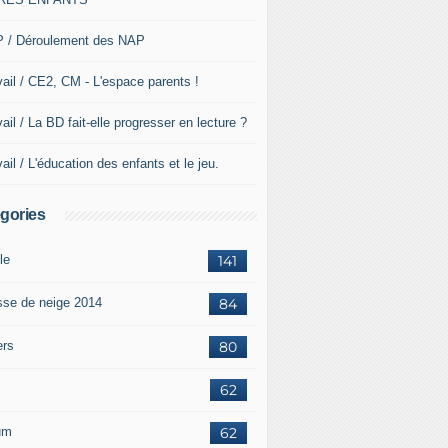
 / Déroulement des NAP
vail / CE2, CM - L'espace parents !
ail / La BD fait-elle progresser en lecture ?
ail / L'éducation des enfants et le jeu.
gories
le
141
sse de neige 2014
84
ers
80
62
um
62