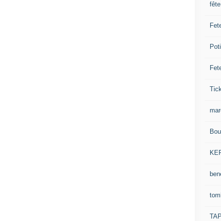
fêt
Fet
Pot
Fet
Tick
mar
Bou
KE
ben
tom
TA