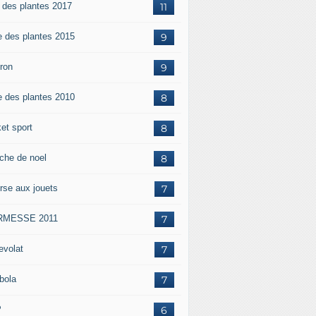
e des plantes 2017
11
e des plantes 2015
9
iron
9
e des plantes 2010
8
et sport
8
che de noel
8
rse aux jouets
7
RMESSE 2011
7
evolat
7
bola
7
P
6