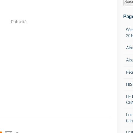
Pag
Publicité
9èm
201
Alb
Alb
Fêt
HI
LE 
CH
Les
tra
LI