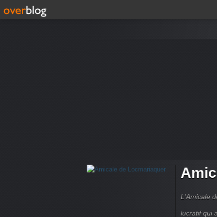
Amic
L'Amicale d
lucratif qui