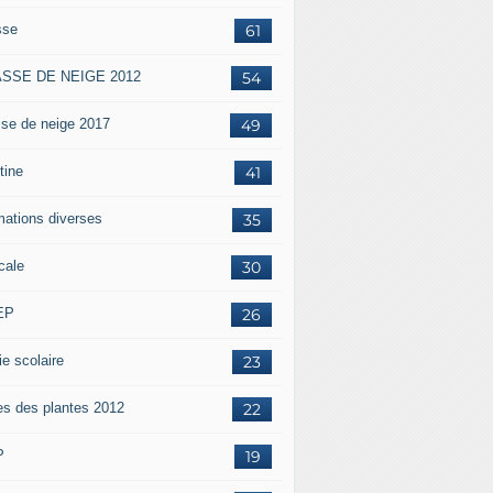
sse
61
SSE DE NEIGE 2012
54
sse de neige 2017
49
tine
41
mations diverses
35
cale
30
EP
26
ie scolaire
23
es des plantes 2012
22
P
19