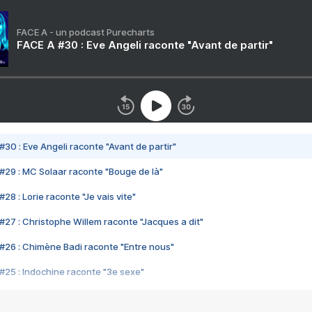
FACE A - un podcast Purecharts
FACE A #30 : Eve Angeli raconte "Avant de partir"
#30 : Eve Angeli raconte "Avant de partir"
#29 : MC Solaar raconte "Bouge de là"
28 : Lorie raconte "Je vais vite"
#27 : Christophe Willem raconte "Jacques a dit"
#26 : Chimène Badi raconte "Entre nous"
#25 : Indochine raconte "3e sexe"
#24 : Zaho raconte "C'est chelou"